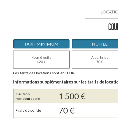
LOCATI
COU
LOCATIO
LOCATIO
TARIF MINIMUM
NUITÉE
LOCATIO
Pour 6 nuits
À partir de
420
€
70
€
LOCATI
Les tarifs des locations sont en : EUR
LOCATIO
Informations supplémentaires sur les tarifs de locati
1 500
€
Caution
remboursable
70
€
Frais de sortie