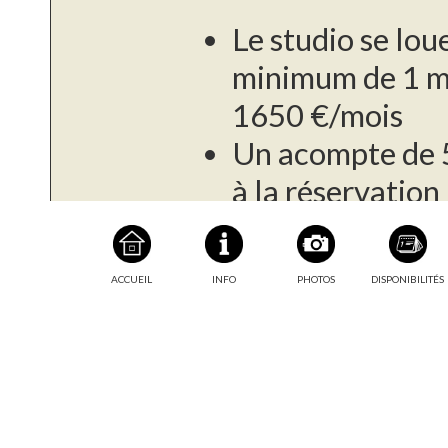
Le studio se lou
minimum de 1 mo
1650 €/mois
Un acompte de 
à la réservation
L'électricité est
consommation, a
Informations
ACCUEIL
INFO
PHOTOS
DISPONIBILITÉS
complémentaires
fournisseur
Le paiement du s
l'arrivée, puis 
Une caution de 