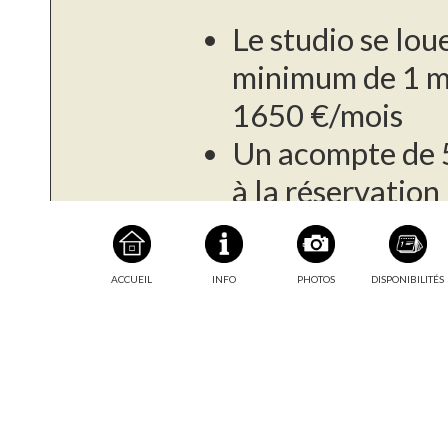
Le studio se lou
minimum de 1 mo
1650 €/mois
Un acompte de 
à la réservation
L'électricité est
consommation, a
Informations
ACCUEIL
INFO
PHOTOS
DISPONIBILITÉS
complémentaires
fournisseur
Le paiement du s
l'arrivée, puis 
Une caution de 