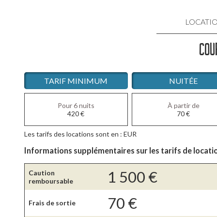
LOCATI
COU
LOCATIO
LOCATIO
TARIF MINIMUM
NUITÉE
LOCATIO
Pour 6 nuits
À partir de
420
€
70
€
LOCATI
Les tarifs des locations sont en : EUR
LOCATIO
Informations supplémentaires sur les tarifs de locati
1 500
€
Caution
remboursable
70
€
Frais de sortie