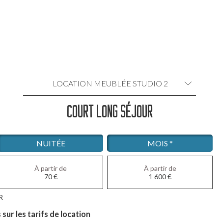
LOCATION MEUBLÉE STUDIO 2
COURT LONG SÉJOUR
LOCATION MEUBLÉE 3 PIÈCES 1
LOCATION MEUBLÉE 3 PIÈCES 2
NUITÉE
MOIS *
LOCATION MEUBLÉE 3 PIÈCES 3
À partir de
À partir de
70
€
1 600
€
LOCATION MEUBLÉE 2 PIÈCES
R
LOCATION MEUBLÉE STUDIO 1
ur les tarifs de location