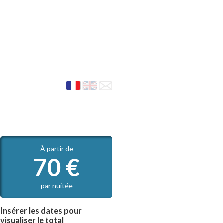
À partir de
70
€
par nuitée
Insérer les dates pour
visualiser le total