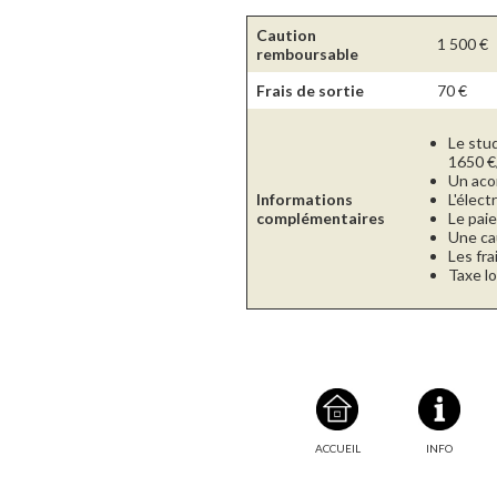
Caution
1 500
€
remboursable
Frais de sortie
70
€
Le stu
1650 €
Un aco
Informations
L'élect
complémentaires
Le paie
Une ca
Les fra
Taxe lo
ACCUEIL
INFO