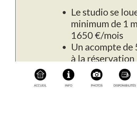
Le studio se lou
minimum de 1 mo
1650 €/mois
Un acompte de 
à la réservation
L'électricité est
consommation, a
Informations
ACCUEIL
INFO
PHOTOS
DISPONIBILITÉS
complémentaires
fournisseur
Le paiement du s
l'arrivée, puis 
Une caution de 