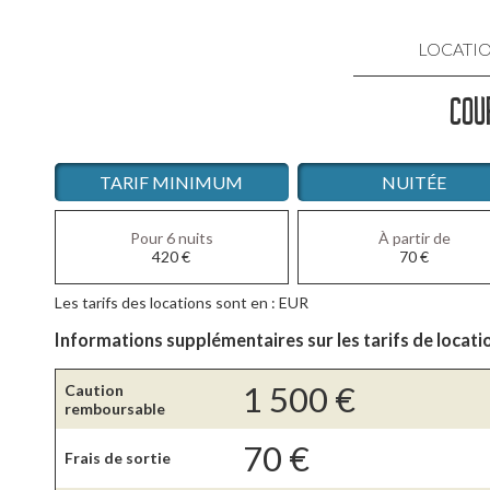
LOCATI
COU
LOCATIO
LOCATIO
TARIF MINIMUM
NUITÉE
LOCATIO
Pour 6 nuits
À partir de
420
€
70
€
LOCATI
Les tarifs des locations sont en : EUR
LOCATIO
Informations supplémentaires sur les tarifs de locati
1 500
€
Caution
remboursable
70
€
Frais de sortie