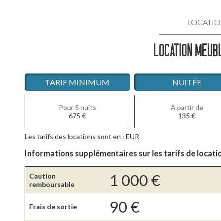
LOCATIO
LOCATION MEUBL
LOCATIO
LOCATIO
TARIF MINIMUM
NUITÉE
LOCATI
Pour 5 nuits
À partir de
675
€
135
€
LOCATIO
Les tarifs des locations sont en : EUR
LOCATIO
Informations supplémentaires sur les tarifs de locati
1 000
€
Caution
remboursable
90
€
Frais de sortie