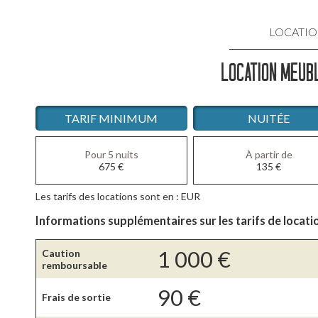
LOCATIO
LOCATION MEUBL
LOCATIO
LOCATIO
TARIF MINIMUM
NUITÉE
LOCATI
Pour 5 nuits
À partir de
675
€
135
€
LOCATIO
Les tarifs des locations sont en : EUR
LOCATIO
Informations supplémentaires sur les tarifs de locati
1 000
€
Caution
remboursable
90
€
Frais de sortie