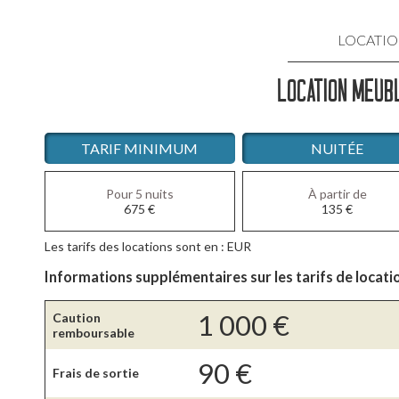
LOCATIO
LOCATION MEUBL
LOCATIO
LOCATIO
TARIF MINIMUM
NUITÉE
LOCATI
Pour 5 nuits
À partir de
675
€
135
€
LOCATIO
Les tarifs des locations sont en : EUR
LOCATIO
Informations supplémentaires sur les tarifs de locati
1 000
€
Caution
remboursable
90
€
Frais de sortie