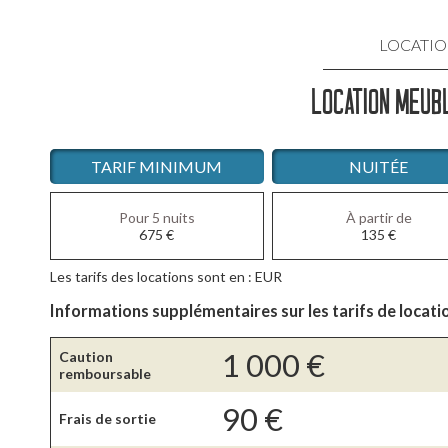
LOCATIO
LOCATION MEUBL
LOCATIO
LOCATIO
TARIF MINIMUM
NUITÉE
LOCATI
Pour 5 nuits
À partir de
675
€
135
€
LOCATIO
Les tarifs des locations sont en : EUR
LOCATIO
Informations supplémentaires sur les tarifs de locati
1 000
€
Caution
remboursable
90
€
Frais de sortie