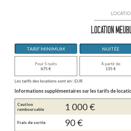
LOCATIO
LOCATION MEUBL
LOCATIO
LOCATIO
TARIF MINIMUM
NUITÉE
LOCATI
Pour 5 nuits
À partir de
675
€
135
€
LOCATIO
Les tarifs des locations sont en : EUR
LOCATIO
Informations supplémentaires sur les tarifs de locati
1 000
€
Caution
remboursable
90
€
Frais de sortie