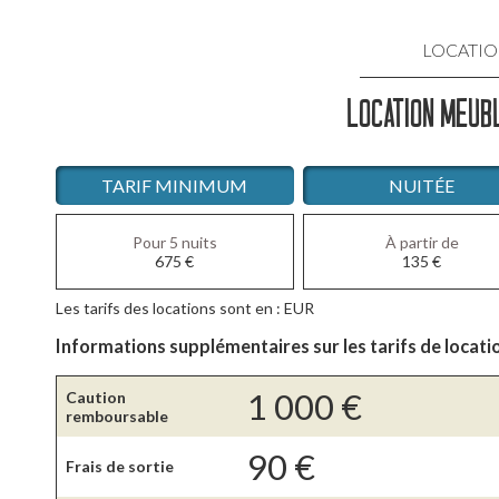
LOCATIO
LOCATION MEUBL
LOCATIO
LOCATIO
TARIF MINIMUM
NUITÉE
LOCATI
Pour 5 nuits
À partir de
675
€
135
€
LOCATIO
Les tarifs des locations sont en : EUR
LOCATIO
Informations supplémentaires sur les tarifs de locati
1 000
€
Caution
remboursable
90
€
Frais de sortie