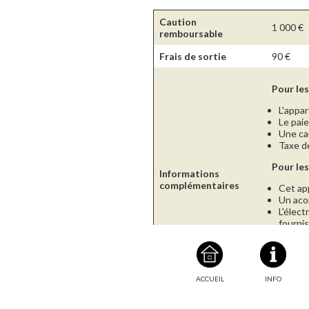
Caution
1 000
€
remboursable
Frais de sortie
90
€
Pour les
L'appa
Le paie
Une ca
Taxe de
Pour les
Informations
complémentaires
Cet ap
Un aco
L'élect
fourni
Le paie
Une ca
Taxe de
Les fra
ACCUEIL
INFO