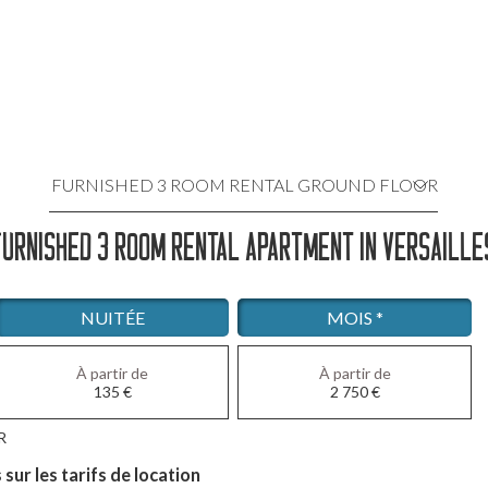
FURNISHED 3 ROOM RENTAL GROUND FLOOR
URNISHED 3 ROOM RENTAL APARTMENT IN VERSAILL
LOCATION MEUBLÉE 3 PIÈCES 2
LOCATION MEUBLÉE 3 PIÈCES 3
NUITÉE
MOIS *
LOCATION MEUBLÉE 2 PIÈCES
À partir de
À partir de
135
€
2 750
€
LOCATION MEUBLÉE STUDIO 1
R
LOCATION MEUBLÉE STUDIO 2
ur les tarifs de location