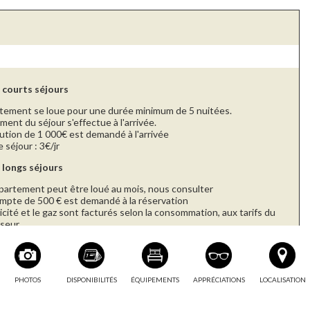
 courts séjours
rtement se loue pour une durée minimum de 5 nuitées.
ment du séjour s'effectue à l'arrivée.
ution de 1 000€ est demandé à l'arrivée
 séjour : 3€/jr
 longs séjours
partement peut être loué au mois, nous consulter
mpte de 500 € est demandé à la réservation
ricité et le gaz sont facturés selon la consommation, aux tarifs du
sseur
ment du séjour s'effectue à l'arrivée, puis en début de mois
ution de 2 000€ est demandé à l'arrivée
 séjour : 3€/jr
is de sortis sont de 90€
PHOTOS
DISPONIBILITÉS
ÉQUIPEMENTS
APPRÉCIATIONS
LOCALISATION