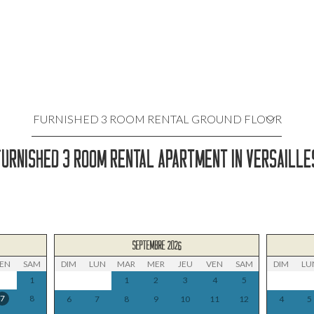
FURNISHED 3 ROOM RENTAL GROUND FLOOR
URNISHED 3 ROOM RENTAL APARTMENT IN VERSAILL
LOCATION MEUBLÉE 3 PIÈCES 2
LOCATION MEUBLÉE 3 PIÈCES 3
LOCATION MEUBLÉE 2 PIÈCES
SEPTEMBRE 2026
LOCATION MEUBLÉE STUDIO 1
EN
SAM
DIM
LUN
MAR
MER
JEU
VEN
SAM
DIM
LU
1
1
2
3
4
5
LOCATION MEUBLÉE STUDIO 2
7
8
6
7
8
9
10
11
12
4
5