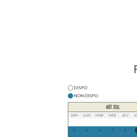
F
DISPO
NON DISPO
AOÛT 2026
DIM
LUN
MAR
MER
JEU
V
2
3
4
5
6