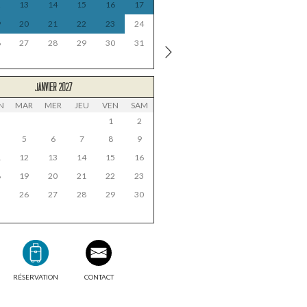
2
13
14
15
16
17
9
20
21
22
23
24
6
27
28
29
30
31
JANVIER 2027
N
MAR
MER
JEU
VEN
SAM
1
2
5
6
7
8
9
1
12
13
14
15
16
8
19
20
21
22
23
5
26
27
28
29
30
RÉSERVATION
CONTACT