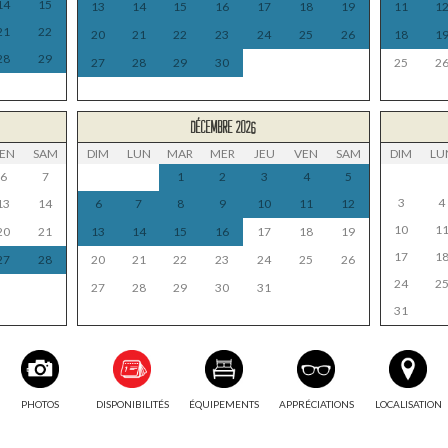
14
15
13
14
15
16
17
18
19
11
1
21
22
20
21
22
23
24
25
26
18
1
28
29
27
28
29
30
25
2
DÉCEMBRE 2026
EN
SAM
DIM
LUN
MAR
MER
JEU
VEN
SAM
DIM
LU
6
7
1
2
3
4
5
3
4
13
14
6
7
8
9
10
11
12
10
1
20
21
13
14
15
16
17
18
19
17
1
27
28
20
21
22
23
24
25
26
24
2
27
28
29
30
31
31
PHOTOS
DISPONIBILITÉS
ÉQUIPEMENTS
APPRÉCIATIONS
LOCALISATION