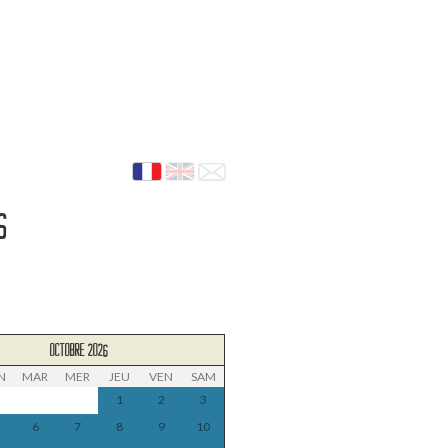
ES
OCTOBRE 2026
N
MAR
MER
JEU
VEN
SAM
1
2
3
6
7
8
9
10