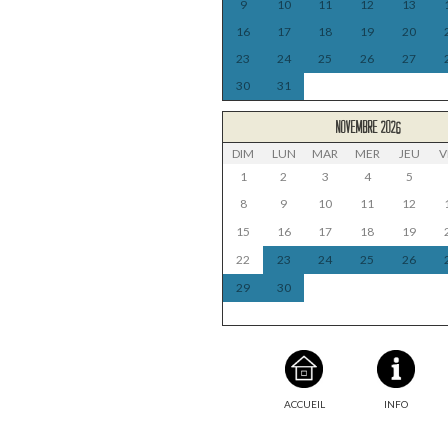
9
10
11
12
13
16
17
18
19
20
23
24
25
26
27
30
31
NOVEMBRE 2026
DIM
LUN
MAR
MER
JEU
V
1
2
3
4
5
8
9
10
11
12
15
16
17
18
19
22
23
24
25
26
29
30
ACCUEIL
INFO