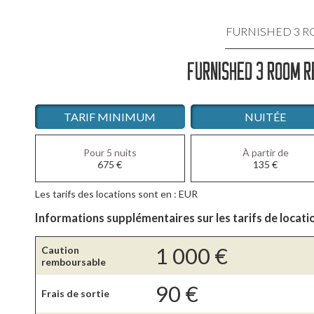
FURNISHED 3 
FURNISHED 3 ROOM R
LOCATIO
LOCATIO
TARIF MINIMUM
NUITÉE
LOCATI
Pour 5 nuits
À partir de
675
€
135
€
LOCATIO
Les tarifs des locations sont en : EUR
LOCATIO
Informations supplémentaires sur les tarifs de locati
1 000
€
Caution
remboursable
90
€
Frais de sortie