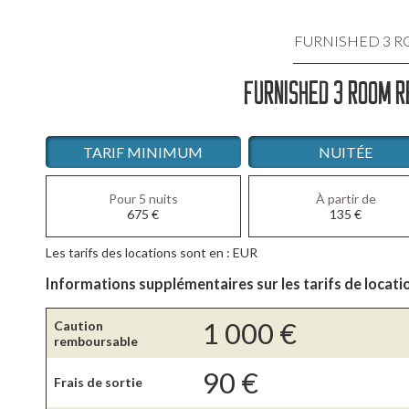
FURNISHED 3 
FURNISHED 3 ROOM R
LOCATIO
LOCATIO
TARIF MINIMUM
NUITÉE
LOCATI
Pour 5 nuits
À partir de
675
€
135
€
LOCATIO
Les tarifs des locations sont en : EUR
LOCATIO
Informations supplémentaires sur les tarifs de locati
1 000
€
Caution
remboursable
90
€
Frais de sortie