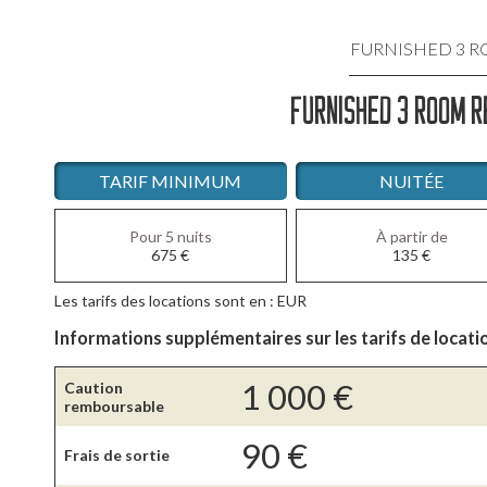
FURNISHED 3 
FURNISHED 3 ROOM R
LOCATIO
LOCATIO
TARIF MINIMUM
NUITÉE
LOCATI
Pour 5 nuits
À partir de
675
€
135
€
LOCATIO
Les tarifs des locations sont en : EUR
LOCATIO
Informations supplémentaires sur les tarifs de locati
1 000
€
Caution
remboursable
90
€
Frais de sortie