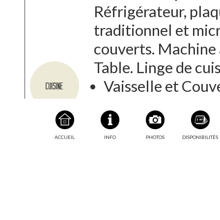
Réfrigérateur, plaq
traditionnel et micr
couverts. Machine à
Table. Linge de cui
Vaisselle et Couv
Cuisine
Grill
Four micro-onde
Four
ACCUEIL
INFO
PHOTOS
DISPONIBILITÉS
Réfrigérateur
Plaque de cuisson