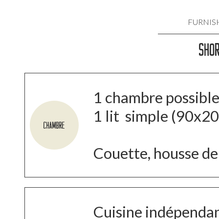
FURNIS
SHOR
LOCATIO
LOCATIO
LOCATIO
1 chambre possible
1 lit simple (90x20
LOCATI
Chambre
LOCATIO
Couette, housse de
Cuisine indépendan