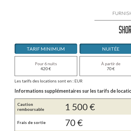
FURNIS
SHOR
LOCATIO
LOCATIO
TARIF MINIMUM
NUITÉE
LOCATIO
Pour 6 nuits
À partir de
420
€
70
€
LOCATI
Les tarifs des locations sont en : EUR
LOCATIO
Informations supplémentaires sur les tarifs de locati
1 500
€
Caution
remboursable
70
€
Frais de sortie