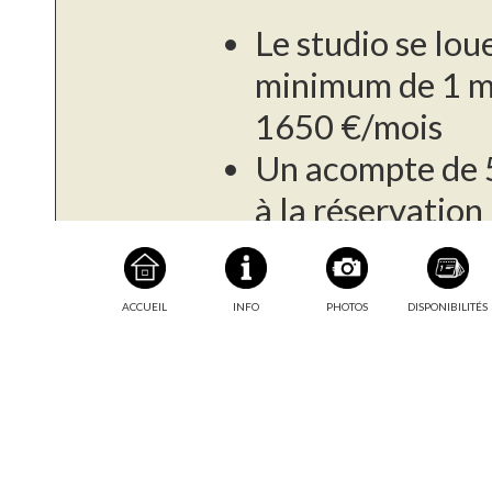
Le studio se lou
minimum de 1 mo
1650 €/mois
Un acompte de 
à la réservation
L'électricité est
consommation, a
ACCUEIL
INFO
PHOTOS
DISPONIBILITÉS
fournisseur
Informations
complémentaires
Le paiement du s
l'arrivée, puis 
mois