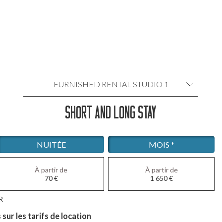
FURNISHED RENTAL STUDIO 1
SHORT AND LONG STAY
LOCATION MEUBLÉE 3 PIÈCES 1
LOCATION MEUBLÉE 3 PIÈCES 2
NUITÉE
MOIS *
LOCATION MEUBLÉE 3 PIÈCES 3
À partir de
À partir de
70
€
1 650
€
LOCATION MEUBLÉE 2 PIÈCES
R
LOCATION MEUBLÉE STUDIO 2
ur les tarifs de location