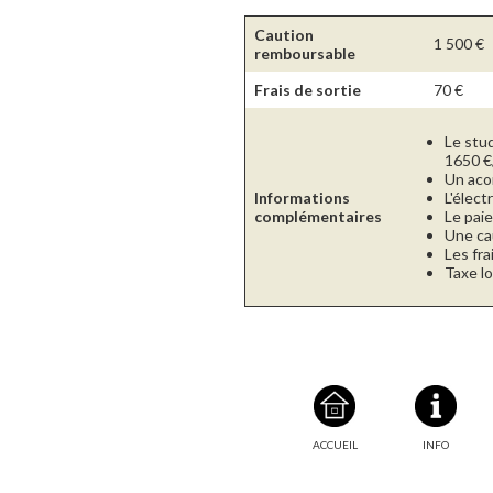
Caution
1 500
€
remboursable
Frais de sortie
70
€
Le stu
1650 €
Un aco
Informations
L'élect
complémentaires
Le paie
Une ca
Les fra
Taxe lo
ACCUEIL
INFO