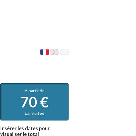
À partir de
70
€
par nuitée
Insérer les dates pour
visualiser le total