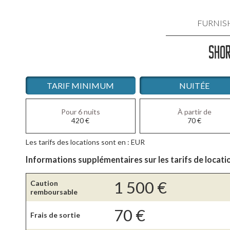
FURNIS
SHOR
LOCATIO
LOCATIO
TARIF MINIMUM
NUITÉE
LOCATIO
Pour 6 nuits
À partir de
420
€
70
€
LOCATI
Les tarifs des locations sont en : EUR
LOCATIO
Informations supplémentaires sur les tarifs de locati
1 500
€
Caution
remboursable
70
€
Frais de sortie