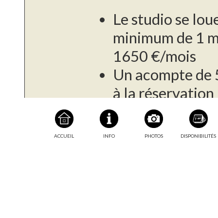
Le studio se lou
minimum de 1 mo
1650 €/mois
Un acompte de 
à la réservation
L'électricité est
consommation, a
ACCUEIL
INFO
PHOTOS
DISPONIBILITÉS
fournisseur
Informations
complémentaires
Le paiement du s
l'arrivée, puis 
mois