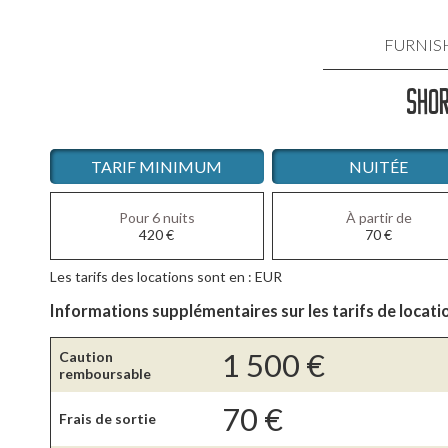
FURNIS
SHOR
LOCATIO
LOCATIO
TARIF MINIMUM
NUITÉE
LOCATIO
Pour 6 nuits
À partir de
420
€
70
€
LOCATI
Les tarifs des locations sont en : EUR
LOCATIO
Informations supplémentaires sur les tarifs de locati
1 500
€
Caution
remboursable
70
€
Frais de sortie