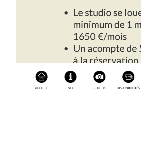
Le studio se lou
minimum de 1 mo
1650 €/mois
Un acompte de 
à la réservation
L'électricité est
consommation, a
ACCUEIL
INFO
PHOTOS
DISPONIBILITÉS
fournisseur
Informations
complémentaires
Le paiement du s
l'arrivée, puis 
mois